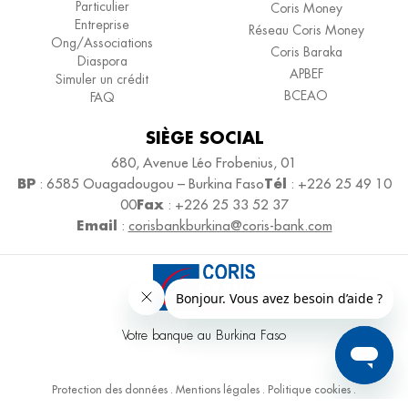
Particulier
Coris Money
Entreprise
Réseau Coris Money
Ong/Associations
Coris Baraka
Diaspora
APBEF
Simuler un crédit
BCEAO
FAQ
SIÈGE SOCIAL
680, Avenue Léo Frobenius, 01
BP
Tél
: 6585 Ouagadougou – Burkina Faso
: +226 25 49 10
Fax
00
: +226 25 33 52 37
Email
:
corisbankburkina@coris-bank.com
Votre banque au Burkina Faso
Protection des données
.
Mentions légales
.
Politique cookies
.