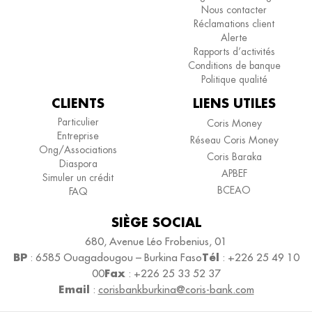
Nous contacter
Réclamations client
Alerte
Rapports d’activités
Conditions de banque
Politique qualité
CLIENTS
LIENS UTILES
Particulier
Coris Money
Entreprise
Réseau Coris Money
Ong/Associations
Coris Baraka
Diaspora
APBEF
Simuler un crédit
BCEAO
FAQ
SIÈGE SOCIAL
680, Avenue Léo Frobenius, 01
BP
Tél
: 6585 Ouagadougou – Burkina Faso
: +226 25 49 10
Fax
00
: +226 25 33 52 37
Email
:
corisbankburkina@coris-bank.com