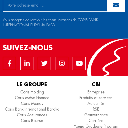
Vous acceptez de recevoir les communications de CORIS BANK
INTERNATIONAL BURKINA FASO
SUIVEZ-NOUS
LE GROUPE
CBI
Coris Holding
Entreprise
Coris Méso Finance
Produits et services
Coris Money
Actualités
Coris Bank International Baraka
RSE
Coris Assurances
Gouvernance
Coris Bourse
Carrière
Young Graduate Program