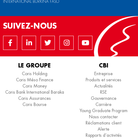
INTERNATIONAL BURKINA FASO
SUIVEZ-NOUS
LE GROUPE
CBI
Coris Holding
Entreprise
Coris Méso Finance
Produits et services
Coris Money
Actualités
Coris Bank International Baraka
RSE
Coris Assurances
Gouvernance
Coris Bourse
Carrière
Young Graduate Program
Nous contacter
Réclamations client
Alerte
Rapports d’activités