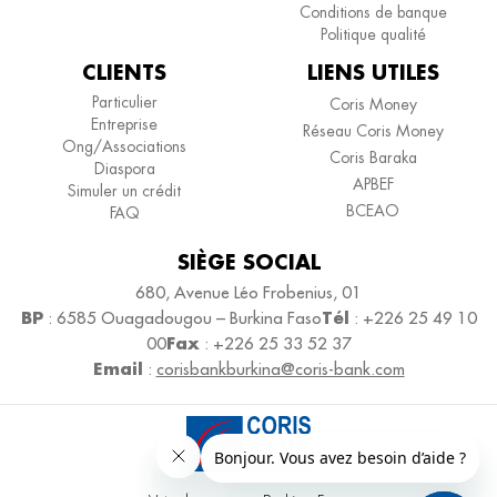
Conditions de banque
Politique qualité
CLIENTS
LIENS UTILES
Particulier
Coris Money
Entreprise
Réseau Coris Money
Ong/Associations
Coris Baraka
Diaspora
APBEF
Simuler un crédit
BCEAO
FAQ
SIÈGE SOCIAL
680, Avenue Léo Frobenius, 01
BP
Tél
: 6585 Ouagadougou – Burkina Faso
: +226 25 49 10
Fax
00
: +226 25 33 52 37
Email
:
corisbankburkina@coris-bank.com