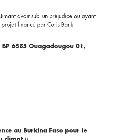
stimant avoir subi un préjudice ou ayant
 projet financé par Coris Bank
01 BP 6585 Ouagadougou 01,
ence au Burkina Faso pour le
u climat »