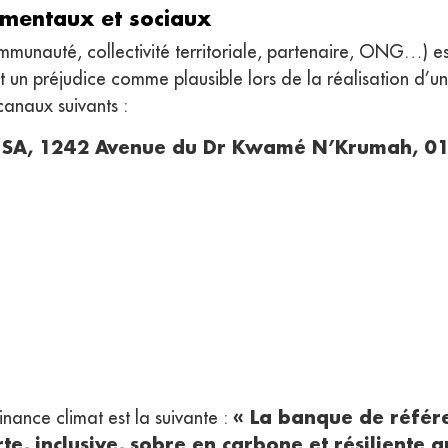
ementaux et sociaux
ommunauté, collectivité territoriale, partenaire, ONG…) e
un préjudice comme plausible lors de la réalisation d’un
canaux suivants :
al SA, 1242 Avenue du Dr Kwamé N’Krumah, 
« La banque de référ
inance climat est la suivante :
e, inclusive, sobre en carbone et résiliente a