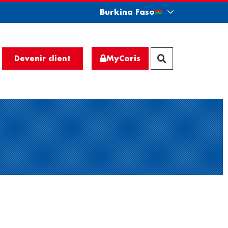
Burkina Faso
MyCoris
Devenir client