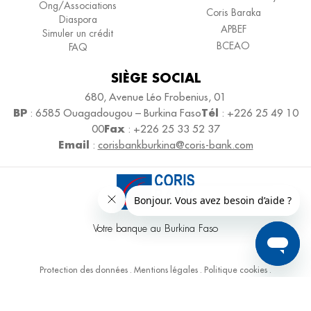
Ong/Associations
Coris Baraka
Diaspora
APBEF
Simuler un crédit
BCEAO
FAQ
SIÈGE SOCIAL
680, Avenue Léo Frobenius, 01
BP
Tél
: 6585 Ouagadougou – Burkina Faso
: +226 25 49 10
Fax
00
: +226 25 33 52 37
Email
:
corisbankburkina@coris-bank.com
Votre banque au Burkina Faso
Protection des données
.
Mentions légales
.
Politique cookies
.
Coris Bank International Burkina Faso- 2026
Powered by
3W