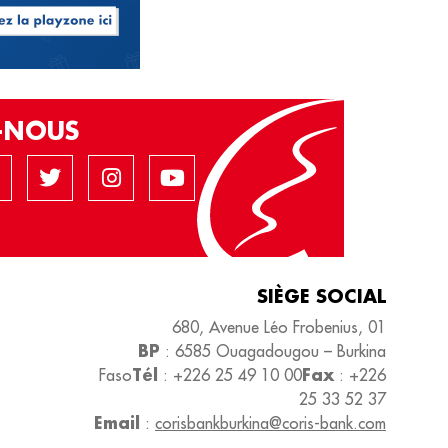
Z-NOUS
SIÈGE SOCIAL
680, Avenue Léo Frobenius, 01
BP
: 6585 Ouagadougou – Burkina
Tél
Fax
Faso
: +226 25 49 10 00
: +226
25 33 52 37
Email
:
corisbankburkina@coris-bank.com