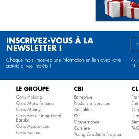
INSCRIVEZ-VOUS À LA
NEWSLETTER !
Chaque mois, recevez une information en lien avec votre
Vous
activité et vos intérêts !
INT
LE GROUPE
CBI
CL
Coris Holding
Entreprise
Part
Coris Méso Finance
Produits et services
Entr
Coris Money
Actualités
Ong
Coris Bank International
RSE
Dia
Baraka
Gouvernance
Simu
Coris Assurances
Carrière
FA
Coris Bourse
Young Graduate Program