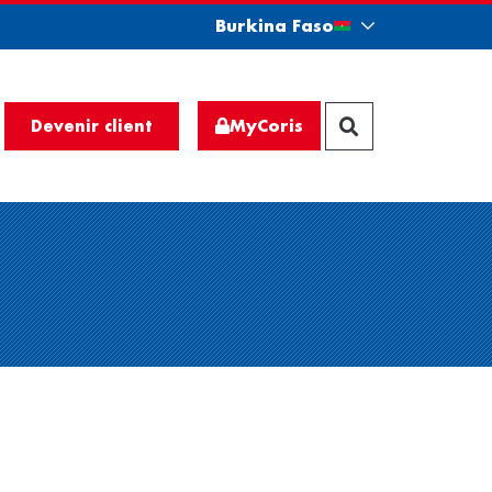
Burkina Faso
MyCoris
Devenir client