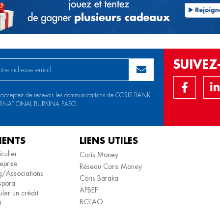
SUIVE
 acceptez de recevoir les communications de CORIS BANK
ERNATIONAL BURKINA FASO
IENTS
LIENS UTILES
iculier
Coris Money
eprise
Réseau Coris Money
/Associations
Coris Baraka
spora
APBEF
ler un crédit
BCEAO
Q