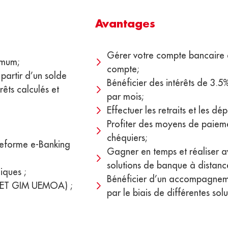
Avantages
Gérer votre compte bancaire e
imum;
compte;
artir d’un solde
Bénéficier des intérêts de 3.5
êts calculés et
par mois;
Effectuer les retraits et les dép
Profiter des moyens de paieme
chéquiers;
teforme e-Banking
Gagner en temps et réaliser av
solutions de banque à distance 
iques ;
Bénéficier d’un accompagneme
SA ET GIM UEMOA) ;
par le biais de différentes solu