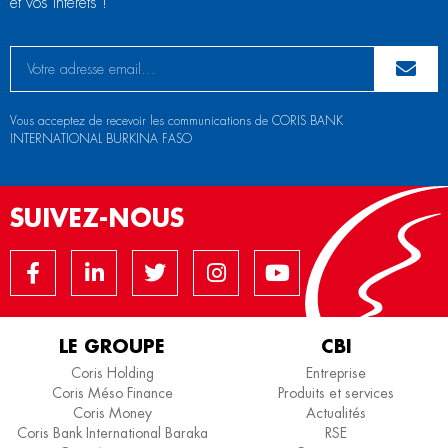
et vos intérêts !
Vous acceptez de recevoir les communications de CORIS BANK
INTERNATIONAL BURKINA FASO
SUIVEZ-NOUS
LE GROUPE
CBI
Coris Holding
Entreprise
Coris Méso Finance
Produits et services
Coris Money
Actualités
Coris Bank International Baraka
RSE