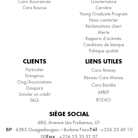
Coris Assurances
Gouvernance
Coris Bourse
Carrière
Young Graduate Program
Nous contacter
Réclamations client
Alerte
Rapports d’activités
Conditions de banque
Politique qualité
CLIENTS
LIENS UTILES
Particulier
Coris Money
Entreprise
Réseau Coris Money
Ong/Associations
Coris Baraka
Diaspora
APBEF
Simuler un crédit
BCEAO
FAQ
SIÈGE SOCIAL
680, Avenue Léo Frobenius, 01
BP
Tél
: 6585 Ouagadougou – Burkina Faso
: +226 25 49 10
Fax
00
: +226 25 33 52 37