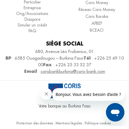
Particulier
Coris Money
Entreprise
Réseau Coris Money
Ong/Associations
Coris Baraka
Diaspora
APBEF
Simuler un crédit
BCEAO
FAQ
SIÈGE SOCIAL
680, Avenue Léo Frobenius, 01
BP
Tél
: 6585 Ouagadougou – Burkina Faso
: +226 25 49 10
Fax
00
: +226 25 33 52 37
Email
:
corisbankburkina@coris-bank.com
Votre banque au Burkina Faso
Protection des données
.
Mentions légales
.
Politique cookies
.