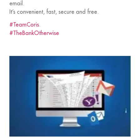
email.
It’s convenient, fast, secure and free.
#TeamCoris
.
#TheBankOtherwise