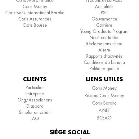
Coris Méso Finance
Produits et services
Coris Money
Actualités
Coris Bank International Baraka
RSE
Coris Assurances
Gouvernance
Coris Bourse
Carrière
Young Graduate Program
Nous contacter
Réclamations client
Alerte
Rapports d’activités
Conditions de banque
Politique qualité
CLIENTS
LIENS UTILES
Particulier
Coris Money
Entreprise
Réseau Coris Money
Ong/Associations
Coris Baraka
Diaspora
APBEF
Simuler un crédit
BCEAO
FAQ
SIÈGE SOCIAL