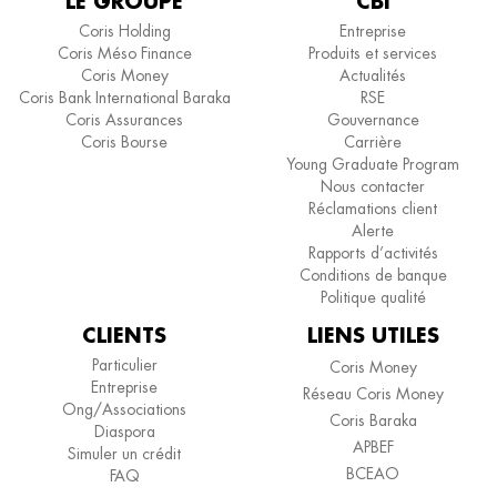
LE GROUPE
CBI
Coris Holding
Entreprise
Coris Méso Finance
Produits et services
Coris Money
Actualités
Coris Bank International Baraka
RSE
Coris Assurances
Gouvernance
Coris Bourse
Carrière
Young Graduate Program
Nous contacter
Réclamations client
Alerte
Rapports d’activités
Conditions de banque
Politique qualité
CLIENTS
LIENS UTILES
Particulier
Coris Money
Entreprise
Réseau Coris Money
Ong/Associations
Coris Baraka
Diaspora
APBEF
Simuler un crédit
BCEAO
FAQ