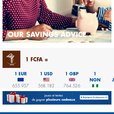
OUR SAVINGS ADVICE
1 FCFA =
1 EUR
1 USD
1 GBP
1
NGN
655.957
568.182
764.526
0.417
3