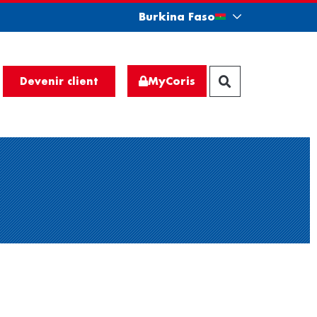
Burkina Faso
MyCoris
Devenir client