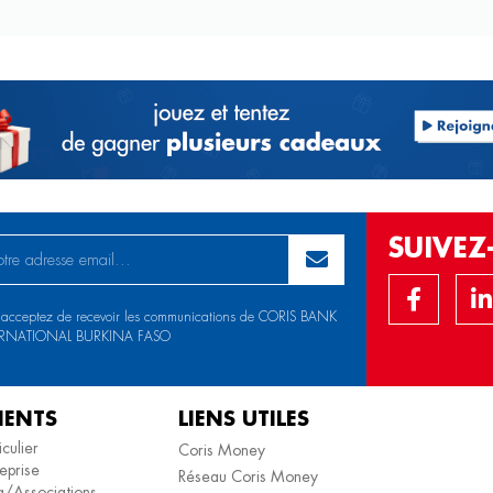
SUIVE
 acceptez de recevoir les communications de CORIS BANK
ERNATIONAL BURKINA FASO
IENTS
LIENS UTILES
iculier
Coris Money
eprise
Réseau Coris Money
/Associations