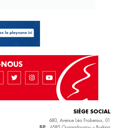
Z-NOUS
SIÈGE SOCIAL
680, Avenue Léo Frobenius, 01
BP
: 6585 Ouagadougou – Burkina