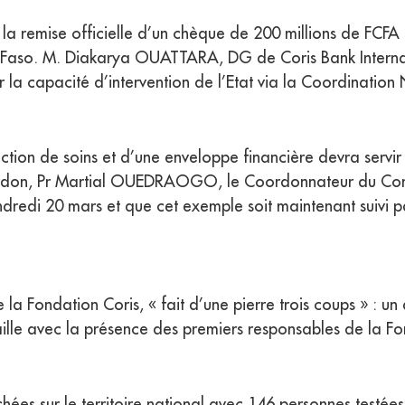
la remise officielle d’un chèque de 200 millions de FCF
Faso. M. Diakarya OUATTARA, DG de Coris Bank Internati
er la capacité d’intervention de l’Etat via la Coordinati
ion de soins et d’une enveloppe financière devra servir 
e don, Pr Martial OUEDRAOGO, le Coordonnateur du Comit
ndredi 20 mars et que cet exemple soit maintenant suivi par
 Fondation Coris, « fait d’une pierre trois coups » : un 
aille avec la présence des premiers responsables de la 
hées sur le territoire national avec 146 personnes testées 