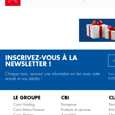
INSCRIVEZ-VOUS À LA
NEWSLETTER !
Chaque mois, recevez une information en lien avec votre
Vous
activité et vos intérêts !
INT
LE GROUPE
CBI
CL
Coris Holding
Entreprise
Part
Coris Méso Finance
Produits et services
Entr
Coris Money
Actualités
Ong