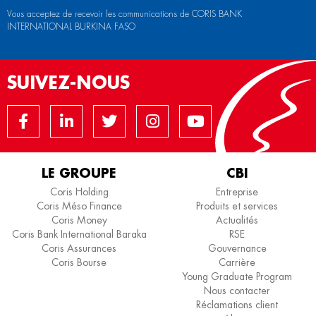
Vous acceptez de recevoir les communications de CORIS BANK
INTERNATIONAL BURKINA FASO
SUIVEZ-NOUS
LE GROUPE
CBI
Coris Holding
Entreprise
Coris Méso Finance
Produits et services
Coris Money
Actualités
Coris Bank International Baraka
RSE
Coris Assurances
Gouvernance
Coris Bourse
Carrière
Young Graduate Program
Nous contacter
Réclamations client