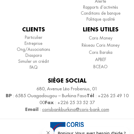
Alerte
Rapports d’activités
Conditions de banque
Politique qualité
CLIENTS
LIENS UTILES
Particulier
Coris Money
Entreprise
Réseau Coris Money
Ong/Associations
Coris Baraka
Diaspora
APBEF
Simuler un crédit
BCEAO
FAQ
SIÈGE SOCIAL
680, Avenue Léo Frobenius, 01
BP
Tél
: 6585 Ouagadougou – Burkina Faso
: +226 25 49 10
Fax
00
: +226 25 33 52 37
Email
:
corisbankburkina@coris-bank.com