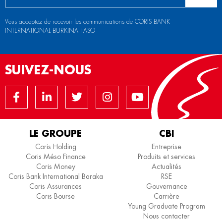
Vous acceptez de recevoir les communications de CORIS BANK
INTERNATIONAL BURKINA FASO
SUIVEZ-NOUS
LE GROUPE
CBI
Coris Holding
Entreprise
Coris Méso Finance
Produits et services
Coris Money
Actualités
Coris Bank International Baraka
RSE
Coris Assurances
Gouvernance
Coris Bourse
Carrière
Young Graduate Program
Nous contacter