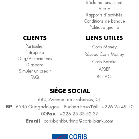
Réclamations client
Alerte
Rapports d’activités
Conditions de banque
Politique qualité
CLIENTS
LIENS UTILES
Particulier
Coris Money
Entreprise
Réseau Coris Money
Ong/Associations
Coris Baraka
Diaspora
APBEF
Simuler un crédit
BCEAO
FAQ
SIÈGE SOCIAL
680, Avenue Léo Frobenius, 01
BP
Tél
: 6585 Ouagadougou – Burkina Faso
: +226 25 49 10
Fax
00
: +226 25 33 52 37
Email
:
corisbankburkina@coris-bank.com