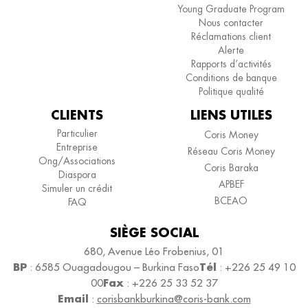
Young Graduate Program
Nous contacter
Réclamations client
Alerte
Rapports d’activités
Conditions de banque
Politique qualité
CLIENTS
LIENS UTILES
Particulier
Coris Money
Entreprise
Réseau Coris Money
Ong/Associations
Coris Baraka
Diaspora
APBEF
Simuler un crédit
BCEAO
FAQ
SIÈGE SOCIAL
680, Avenue Léo Frobenius, 01
BP
Tél
: 6585 Ouagadougou – Burkina Faso
: +226 25 49 10
Fax
00
: +226 25 33 52 37
Email
:
corisbankburkina@coris-bank.com