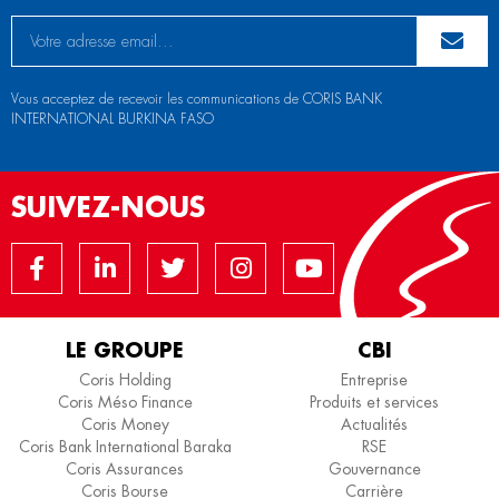
Vous acceptez de recevoir les communications de CORIS BANK
INTERNATIONAL BURKINA FASO
SUIVEZ-NOUS
LE GROUPE
CBI
Coris Holding
Entreprise
Coris Méso Finance
Produits et services
Coris Money
Actualités
Coris Bank International Baraka
RSE
Coris Assurances
Gouvernance
Coris Bourse
Carrière