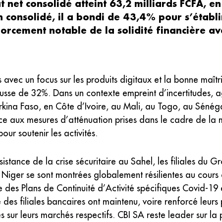
t net consolidé atteint 63,2 milliards FCFA, 
an consolidé, il a bondi de 43,4% pour s’établ
orcement notable de la solidité financière a
avec un focus sur les produits digitaux et la bonne maîtri
usse de 32%. Dans un contexte empreint d’incertitudes, a
Burkina Faso, en Côte d’Ivoire, au Mali, au Togo, au Sénég
ce aux mesures d’atténuation prises dans le cadre de la 
our soutenir les activités.
stance de la crise sécuritaire au Sahel, les filiales du 
u Niger se sont montrées globalement résilientes au cour
des Plans de Continuité d’Activité spécifiques Covid-19 et
é des filiales bancaires ont maintenu, voire renforcé leurs
 sur leurs marchés respectifs. CBI SA reste leader sur l