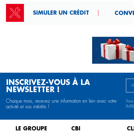
SIMULER UN CRÉDIT
CONVER
INSCRIVEZ-VOUS À LA
NEWSLETTER !
Chaque mois, recevez une information en lien avec votre
Vous
activité et vos intérêts !
INT
LE GROUPE
CBI
CL