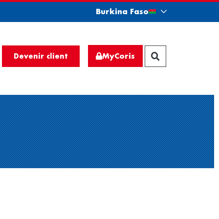
Burkina Faso
MyCoris
Devenir client