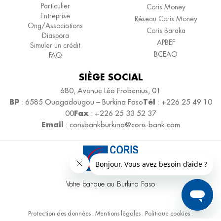
Particulier
Coris Money
Entreprise
Réseau Coris Money
Ong/Associations
Coris Baraka
Diaspora
APBEF
Simuler un crédit
BCEAO
FAQ
SIÈGE SOCIAL
680, Avenue Léo Frobenius, 01
BP
Tél
: 6585 Ouagadougou – Burkina Faso
: +226 25 49 10
Fax
00
: +226 25 33 52 37
Email
:
corisbankburkina@coris-bank.com
Votre banque au Burkina Faso
Protection des données
.
Mentions légales
.
Politique cookies
.