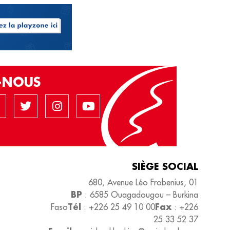
Z-NOUS
SIÈGE SOCIAL
680, Avenue Léo Frobenius, 01
BP
: 6585 Ouagadougou – Burkina
Tél
Fax
Faso
: +226 25 49 10 00
: +226
25 33 52 37