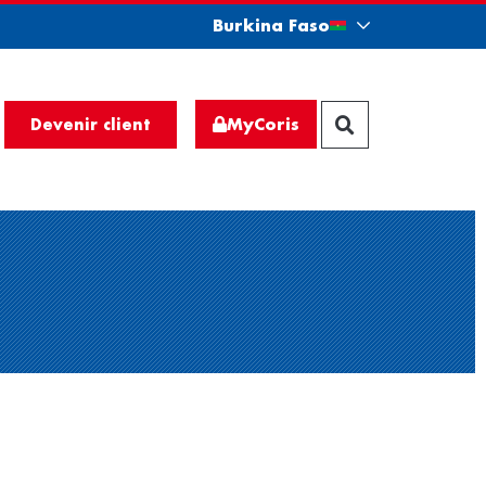
Burkina Faso
MyCoris
Devenir client