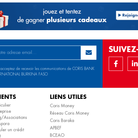
SUIVE
 acceptez de recevoir les communications de CORIS BANK
ERNATIONAL BURKINA FASO
IENTS
LIENS UTILES
iculier
Coris Money
eprise
Réseau Coris Money
/Associations
Coris Baraka
spora
APBEF
ler un crédit
BCEAO
Q