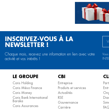
INSCRIVEZ-VOUS À LA
NEWSLETTER !
Chaque mois, recevez une information en lien avec votre
Vous
activité et vos intérêts !
INT
LE GROUPE
CBI
CL
Coris Holding
Entreprise
Part
Coris Méso Finance
Produits et services
Entr
Coris Money
Actualités
Ong
Coris Bank International
RSE
Dia
Baraka
Gouvernance
Simu
Coris Assurances
Carrière
FA