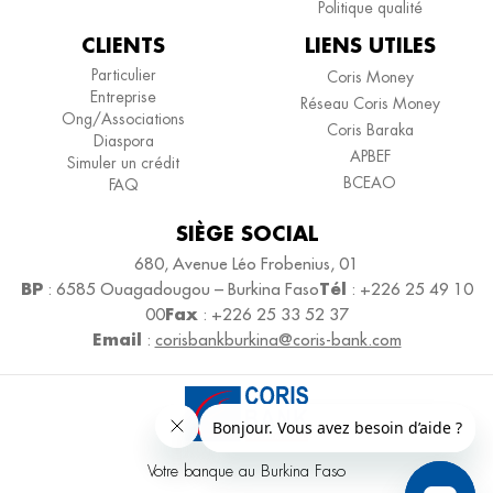
Politique qualité
CLIENTS
LIENS UTILES
Particulier
Coris Money
Entreprise
Réseau Coris Money
Ong/Associations
Coris Baraka
Diaspora
APBEF
Simuler un crédit
BCEAO
FAQ
SIÈGE SOCIAL
680, Avenue Léo Frobenius, 01
BP
Tél
: 6585 Ouagadougou – Burkina Faso
: +226 25 49 10
Fax
00
: +226 25 33 52 37
Email
:
corisbankburkina@coris-bank.com
Votre banque au Burkina Faso