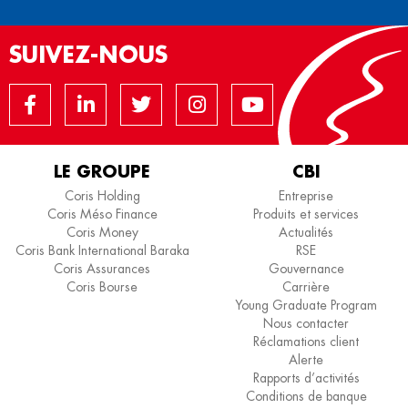
SUIVEZ-NOUS
LE GROUPE
CBI
Coris Holding
Entreprise
Coris Méso Finance
Produits et services
Coris Money
Actualités
Coris Bank International Baraka
RSE
Coris Assurances
Gouvernance
Coris Bourse
Carrière
Young Graduate Program
Nous contacter
Réclamations client
Alerte
Rapports d’activités
Conditions de banque