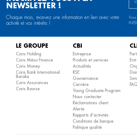
NEWSLETTER !
Chaque mois, recevez une information en lien avec votre
Vous
activité et vos intérêts !
INT
LE GROUPE
CBI
CL
Coris Holding
Entreprise
Part
Coris Méso Finance
Produits et services
Entr
Coris Money
Actualités
Ong
Coris Bank International
RSE
Dia
Baraka
Gouvernance
Simu
Coris Assurances
Carrière
FA
Coris Bourse
Young Graduate Program
Nous contacter
Réclamations client
Alerte
Rapports d’activités
Conditions de banque
Politique qualité