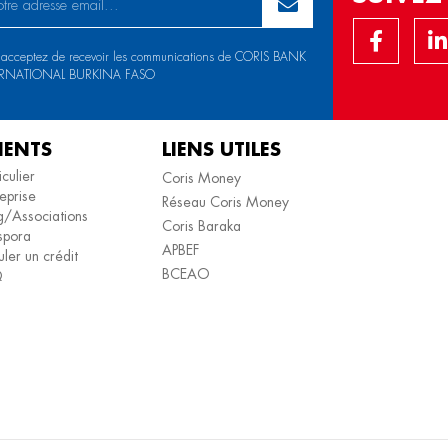
 acceptez de recevoir les communications de CORIS BANK
ERNATIONAL BURKINA FASO
IENTS
LIENS UTILES
iculier
Coris Money
eprise
Réseau Coris Money
/Associations
Coris Baraka
spora
APBEF
ler un crédit
BCEAO
Q