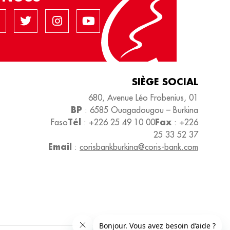
SIÈGE SOCIAL
680, Avenue Léo Frobenius, 01
BP
: 6585 Ouagadougou – Burkina
Tél
Fax
Faso
: +226 25 49 10 00
: +226
25 33 52 37
Email
:
corisbankburkina@coris-bank.com