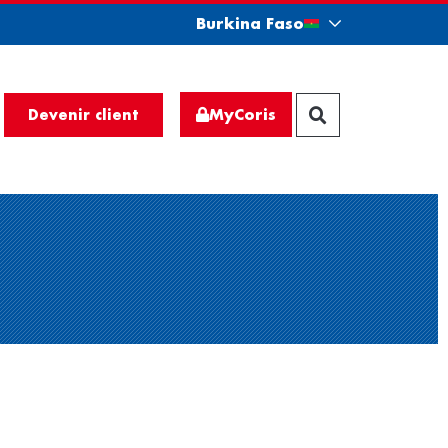
Burkina Faso
MyCoris
Devenir client