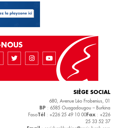
Z-NOUS
SIÈGE SOCIAL
680, Avenue Léo Frobenius, 01
BP
: 6585 Ouagadougou – Burkina
Tél
Fax
Faso
: +226 25 49 10 00
: +226
25 33 52 37