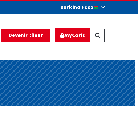
Burkina Faso
MyCoris
Devenir client