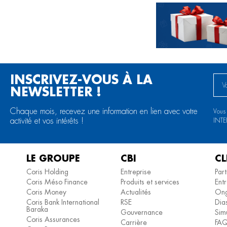
INSCRIVEZ-VOUS À LA
NEWSLETTER !
Chaque mois, recevez une information en lien avec votre
Vous
activité et vos intérêts !
INT
LE GROUPE
CBI
CL
Coris Holding
Entreprise
Part
Coris Méso Finance
Produits et services
Entr
Coris Money
Actualités
Ong
Coris Bank International
RSE
Dia
Baraka
Gouvernance
Simu
Coris Assurances
Carrière
FA