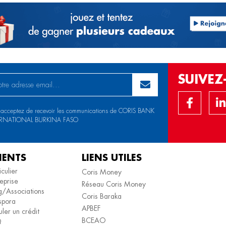
SUIVE
 acceptez de recevoir les communications de CORIS BANK
ERNATIONAL BURKINA FASO
IENTS
LIENS UTILES
iculier
Coris Money
eprise
Réseau Coris Money
/Associations
Coris Baraka
spora
APBEF
ler un crédit
BCEAO
Q