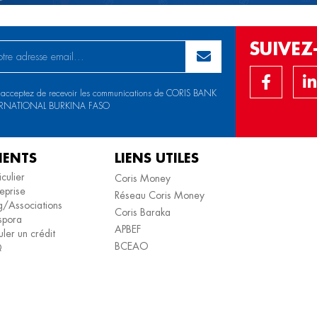
SUIVE
 acceptez de recevoir les communications de CORIS BANK
ERNATIONAL BURKINA FASO
IENTS
LIENS UTILES
iculier
Coris Money
eprise
Réseau Coris Money
/Associations
Coris Baraka
spora
APBEF
ler un crédit
BCEAO
Q