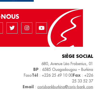
Z-NOUS
SIÈGE SOCIAL
680, Avenue Léo Frobenius, 01
BP
: 6585 Ouagadougou – Burkina
Tél
Fax
Faso
: +226 25 49 10 00
: +226
25 33 52 37
Email
:
corisbankburkina@coris-bank.com