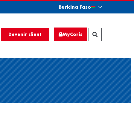
Burkina Faso
MyCoris
Devenir client