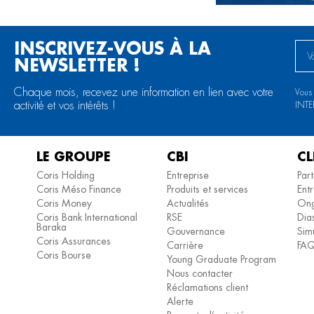
INSCRIVEZ-VOUS À LA
NEWSLETTER !
Chaque mois, recevez une information en lien avec votre
Vous
activité et vos intérêts !
INT
LE GROUPE
CBI
CL
Coris Holding
Entreprise
Part
Coris Méso Finance
Produits et services
Entr
Coris Money
Actualités
Ong
Coris Bank International
RSE
Dia
Baraka
Gouvernance
Simu
Coris Assurances
Carrière
FA
Coris Bourse
Young Graduate Program
Nous contacter
Réclamations client
Alerte